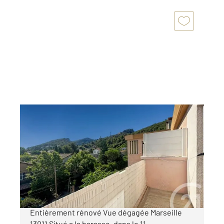
MARSEILLE 13011
2
64 m
, 3 pièces
Ref : 1050
Appartement T3 à vendre
230 000 €
Appartement T3 traversant Est/Ouest
Entièrement rénové Vue dégagée Marseille
13011 Situé a la barasse, dans le 11