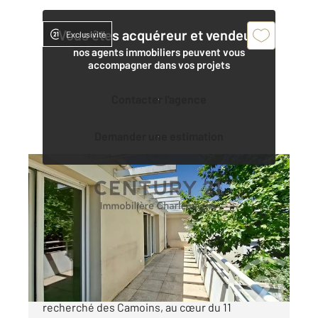
Vous êtes acquéreur et vendeur,
Exclusivité
nos agents immobiliers peuvent vous
accompagner dans vos projets
Contacter l'agence
Demander une estimation
MARSEILLE 13011
2
35,75 m
, 2 pièces
Ref : 1062
Appartement T2 à vendre
189 000 €
Les Camoins Situé dans le secteur très
recherché des Camoins, au cœur du 11