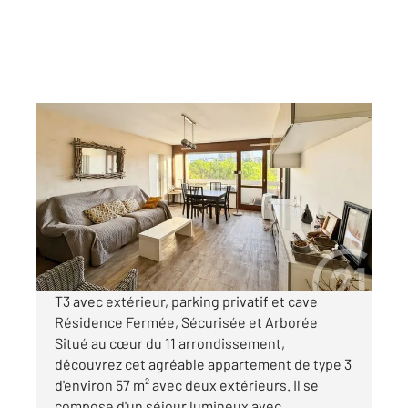
MARSEILLE 13011
2
56,62 m
, 3 pièces
Ref : 726
Appartement T3 à vendre
179 000 €
Visiter le site dédié
T3 avec extérieur, parking privatif et cave
Résidence Fermée, Sécurisée et Arborée
Situé au cœur du 11 arrondissement,
découvrez cet agréable appartement de type 3
d'environ 57 m² avec deux extérieurs. Il se
compose d'un séjour lumineux avec ...