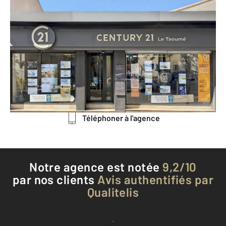
CENTURY 21 Le Taoumé
304 route des Trois Lucs La
Valentine
MARSEILLE - 13011
Envoyer un message
Téléphoner à l'agence
Notre agence est notée
9,2/10
par nos clients
Avis authentifiés par
Qualitelis
Voir tous les avis clients