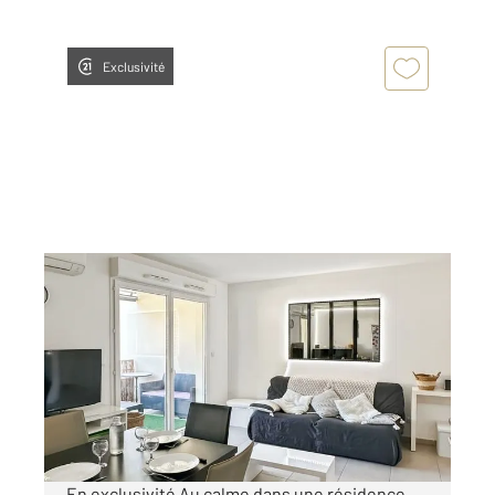
Exclusivité
MARSEILLE 13011
2
54,36 m
, 3 pièces
Ref : 785
Appartement T3 à vendre
259 500 €
Visiter le site dédié
En exclusivité Au calme dans une résidence