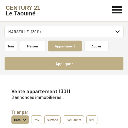
CENTURY 21
Le Taoumé
MARSEILLE (13011)
Tous
Maison
Appartement
Autres
Appliquer
Vente appartement 13011
8 annonces immobilières :
Trier par :
Date
Prix
Surface
Exclusivité
DPE