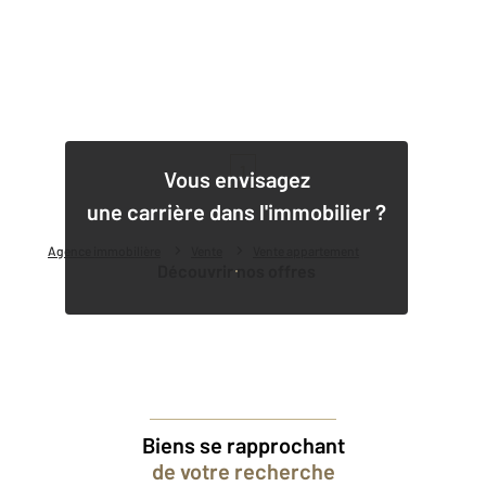
1
Vous envisagez
une carrière dans l'immobilier ?
Agence immobilière
Vente
Vente appartement
Découvrir nos offres
Biens se rapprochant
de votre recherche